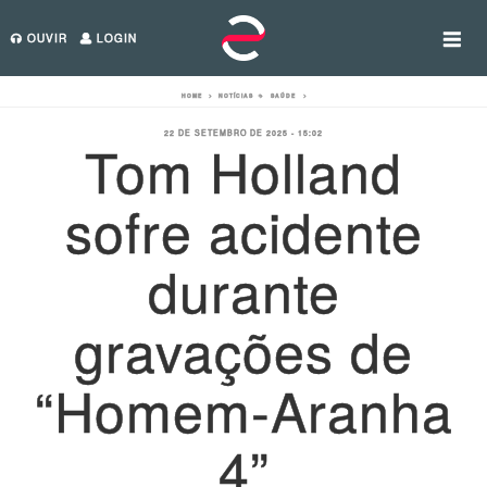
OUVIR
LOGIN
HOME
>
NOTÍCIAS
>
SAÚDE
>
22 DE SETEMBRO DE 2025 - 15:02
Tom Holland
sofre acidente
durante
gravações de
“Homem-Aranha
4”