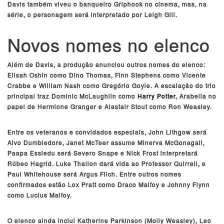
Davis também viveu o banqueiro Griphook no cinema, mas, na
série, o personagem será interpretado por Leigh Gill.
Novos nomes no elenco
Além de Davis, a produção anunciou outros nomes do elenco:
Elisah Oshin como Dino Thomas, Finn Stephens como Vicente
Crabbe e William Nash como Gregório Goyle. A escalação do trio
principal traz Dominic McLaughlin como
Harry Potter
, Arabella no
papel de Hermione Granger e Alastair Stout como Ron Weasley.
Entre os veteranos e convidados especiais, John Lithgow será
Alvo Dumbledore, Janet McTeer assume Minerva McGonagall,
Paapa Essiedu será Severo Snape e Nick Frost interpretará
Rúbeo Hagrid. Luke Thallon dará vida ao Professor Quirrell, e
Paul Whitehouse será Argus Filch. Entre outros nomes
confirmados estão Lox Pratt como Draco Malfoy e Johnny Flynn
como Lucius Malfoy.
O elenco ainda inclui Katherine Parkinson (Molly Weasley), Leo