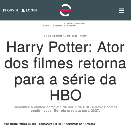
OUVIR
LOGIN
ENTRETENIMENTO
HOME
>
NOTÍCIAS
>
NOTÍCIAS
>
01 DE SETEMBRO DE 2025 - 16:13
Harry Potter: Ator
dos filmes retorna
para a série da
HBO
Descubra o elenco completo da série da HBO e novos nomes
confirmados. Estreia prevista para 2027.
Por Daniel Vieira Bueno
- Educadora FM 90.9 • Atualizado há 11 meses