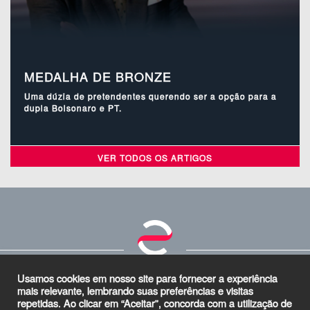
MEDALHA DE BRONZE
Uma dúzia de pretendentes querendo ser a opção para a
dupla Bolsonaro e PT.
VER TODOS OS ARTIGOS
NOTÍCIAS
PROMOÇÕES
EVENTOS
PROGRAMAÇÃO
ALEXANDRE GARCIA
Usamos cookies em nosso site para fornecer a experiência
mais relevante, lembrando suas preferências e visitas
QUEM SOMOS
CONTATO
CADASTRAR
POLÍTICA DE DADOS PESSOAIS - LGPD
repetidas. Ao clicar em “Aceitar”, concorda com a utilização de