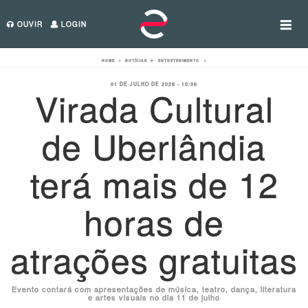
OUVIR
LOGIN
HOME
>
NOTÍCIAS
>
ENTRETENIMENTO
>
01 DE JULHO DE 2026 - 10:36
Virada Cultural
de Uberlândia
terá mais de 12
horas de
atrações gratuitas
Evento contará com apresentações de música, teatro, dança, literatura
e artes visuais no dia 11 de julho