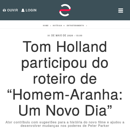
OUVIR
LOGIN
HOME
>
NOTÍCIAS
>
ENTRETENIMENTO
>
31 DE MAIO DE 2026 - 13:00
Tom Holland
participou do
roteiro de
“Homem-Aranha:
Um Novo Dia”
Ator contribuiu com sugestões para a história do novo filme e ajudou a
desenvolver mudanças nos poderes de Peter Parker