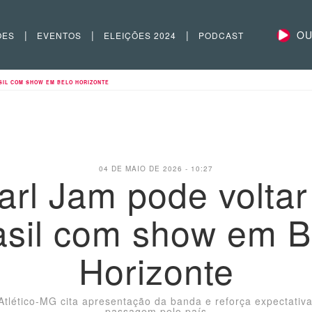
|
|
|
OU
ÕES
EVENTOS
ELEIÇÕES 2024
PODCAST
SIL COM SHOW EM BELO HORIZONTE
04 DE MAIO DE 2026 - 10:27
arl Jam pode voltar
asil com show em B
Horizonte
tlético-MG cita apresentação da banda e reforça expectativ
passagem pelo país