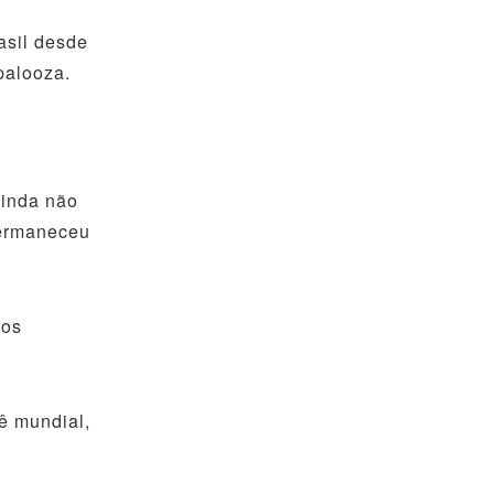
asil desde
palooza.
ainda não
permaneceu
 os
ê mundial,