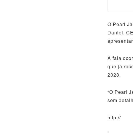
O Pearl Ja
Daniel, CE
apresenta
A fala oco
que já rec
2023.
“O Pearl J
sem detalh
http://