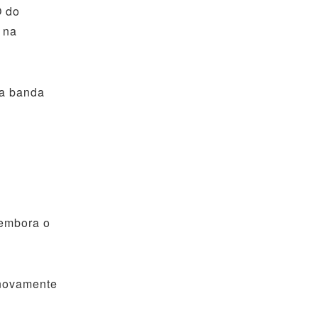
O do
 na
da banda
 embora o
 novamente