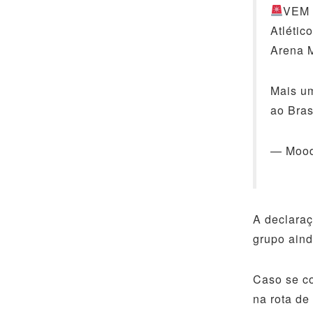
VEM 
Atlétic
Arena 
Mais um
ao Bras
— Moo
A declaraç
grupo aind
Caso se co
na rota de