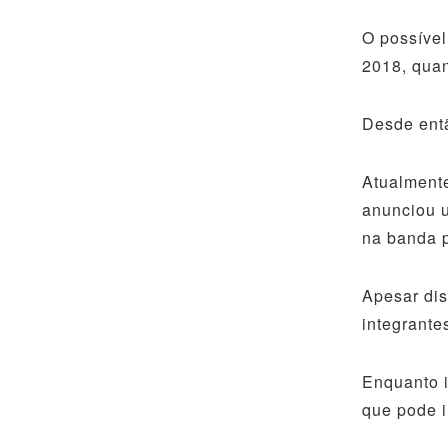
O possível
2018, quan
Desde entã
Atualmente
anunciou 
na banda p
Apesar dis
integrante
Enquanto i
que pode i