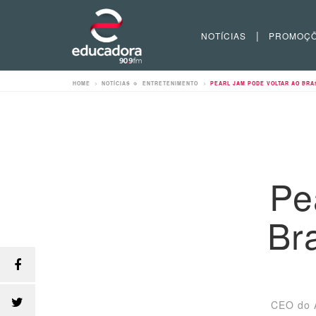
|
NOTÍCIAS
PROMOÇ
HOME
>
NOTÍCIAS
>
ENTRETENIMENTO
>
PEARL JAM PODE VOLTAR AO BRA
Pe
Br
CEO do A