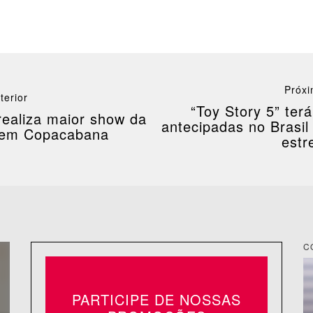
Próxi
terior
“Toy Story 5” ter
realiza maior show da
antecipadas no Brasil
a em Copacabana
estre
C
PARTICIPE DE NOSSAS