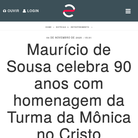
OUVIR
LOGIN
HOME
>
NOTÍCIAS
>
ENTRETENIMENTO
>
04 DE NOVEMBRO DE 2025 - 15:31
Maurício de
Sousa celebra 90
anos com
homenagem da
Turma da Mônica
no Cristo