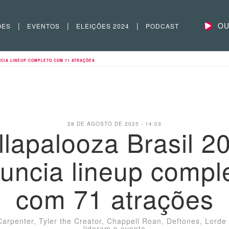
|
|
|
OU
ÕES
EVENTOS
ELEIÇÕES 2024
PODCAST
NCIA LINEUP COMPLETO COM 71 ATRAÇÕES
28 DE AGOSTO DE 2025 - 14:03
llapalooza Brasil 2
uncia lineup compl
com 71 atrações
arpenter, Tyler the Creator, Chappell Roan, Deftones, Lorde 
lideram o evento