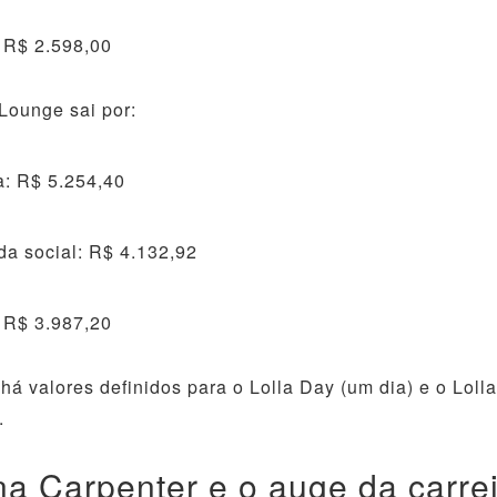
 R$ 2.598,00
 Lounge sai por:
ra: R$ 5.254,40
da social: R$ 4.132,92
 R$ 3.987,20
há valores definidos para o Lolla Day (um dia) e o Loll
.
na Carpenter e o auge da carre