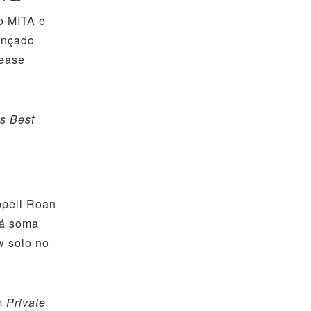
o MITA e
ançado
lease
s Best
ppell Roan
já soma
w solo no
um
Private