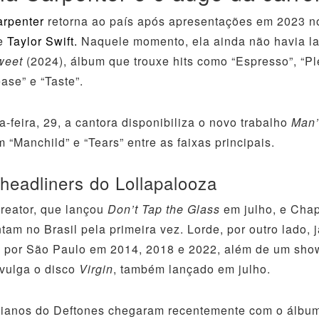
arpenter
retorna ao país após apresentações em 2023 n
de
Taylor Swift.
Naquele momento, ela ainda não havia l
weet
(2024), álbum que trouxe hits como “Espresso”, “P
ase” e “Taste”.
a-feira, 29, a cantora disponibiliza o novo trabalho
Man’
m “Manchild” e “Tears” entre as faixas principais.
headliners do Lollapalooza
Creator, que lançou
Don’t Tap the Glass
em julho, e Cha
tam no Brasil pela primeira vez. Lorde, por outro lado, 
 por São Paulo em 2014, 2018 e 2022, além de um sho
ivulga o disco
Virgin
, também lançado em julho.
rnianos do Deftones chegaram recentemente com o álb