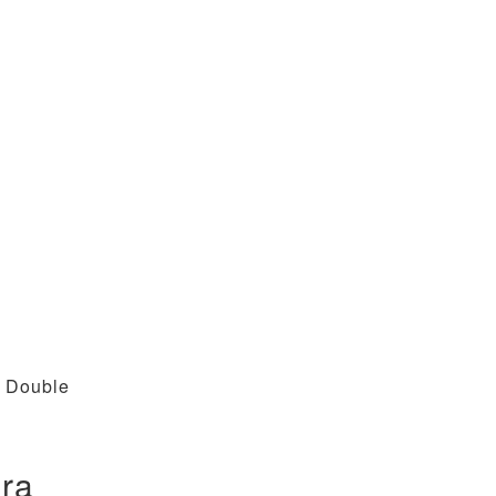
a Double
ira