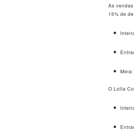
As vendas 
15% de des
Intei
Entra
Meia:
O Lolla Co
Intei
Entra