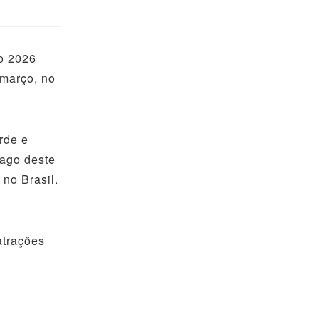
ão 2026
 março, no
rde e
cago deste
no Brasil.
atrações