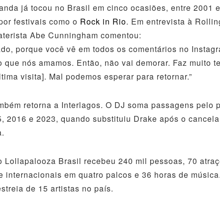
banda já tocou no Brasil em cinco ocasiões, entre 2001 
or festivais como o
Rock in Rio
. Em entrevista à Rolli
baterista Abe Cunningham comentou:
do, porque você vê em todos os comentários no Instag
, o que nós amamos. Então, não vai demorar. Faz muito 
ltima visita]. Mal podemos esperar para retornar.”
ambém retorna a Interlagos. O DJ soma passagens pelo 
, 2016 e 2023, quando substituiu Drake após o cancel
a.
 Lollapalooza Brasil recebeu 240 mil pessoas, 70 atra
e internacionais em quatro palcos e 36 horas de música
streia de 15 artistas no país.