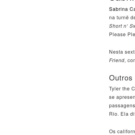
Sabrina C
na turnê 
Short n’ S
Please Ple
Nesta sext
Friend
, co
Outros 
Tyler the 
se apresen
passagens
Rio. Ela d
Os califo