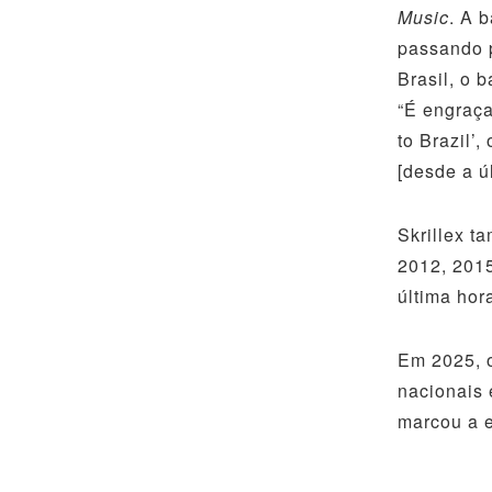
Music
. A 
passando p
Brasil, o 
“É engraça
to Brazil’
[desde a ú
Skrillex t
2012, 2015
última hor
Em 2025, o
nacionais 
marcou a e