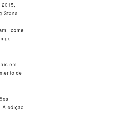
e 2015,
ng Stone
ram: ‘come
tempo
país em
amento de
ções
. A edição