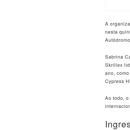
A organiza
nesta quin
Autódromo 
Sabrina Ca
Skrillex l
ano, como 
Cypress Hi
Ao todo, o
internacio
Ingre