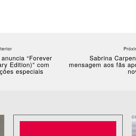
terior
Próxi
 anuncia “Forever
Sabrina Carpen
ry Edition)” com
mensagem aos fãs apó
ações especiais
no
C