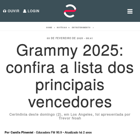
OUVIR
LOGIN
HOME
>
NOTÍCIAS
>
ENTRETENIMENTO
>
03 DE FEVEREIRO DE 2025 - 08:41
Grammy 2025:
confira a lista dos
principais
vencedores
Cerimônia deste domingo (2), em Los Angeles, foi apresentada por
Trevor Noah
Por Camila Pimentel
- Educadora FM 90.9 • Atualizado há 2 anos