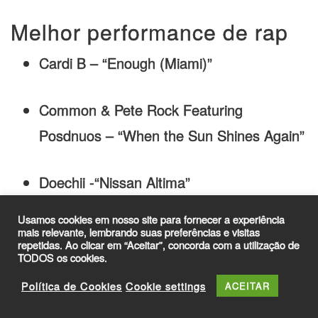
Melhor performance de rap
Cardi B – “Enough (Miami)”
Common & Pete Rock Featuring
Posdnuos – “When the Sun Shines Again”
Doechii -“Nissan Altima”
Usamos cookies em nosso site para fornecer a experiência
Eminem – “Houdini”
mais relevante, lembrando suas preferências e visitas
repetidas. Ao clicar em “Aceitar”, concorda com a utilização de
TODOS os cookies.
Future, Metro Boomin & Kendrick Lamar –
Política de Cookies
Cookie settings
ACEITAR
“Like That”