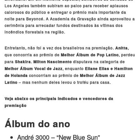
Los Angeles também subiram ao palco para receber aplausos
calorosos do público e entregar o prêmio mais importante da
noite para Beyoncé. A Academia da Gravação ainda aproveitou a
cerimônia para arrecadar fundos destinados às vítimas dos
incêndios florestais na região.
Entretanto, não foi a vez dos brasileiros na premiação.
Anitta
,
que concorria ao prêmio de
Melhor Álbum de Pop Latino
, perdeu
para
Shakira
.
Milton Nascimento
disputava na categoria de
Melhor Álbum Vocal de Jazz
, enquanto
Eliane Elias e Hamilton
de Holanda
concorriam ao prêmio de
Melhor Álbum de Jazz
Latino
– mas nenhum deles levou o troféu para casa.
Veja abaixo os principais indicados e vencedores da
premiação
Álbum do ano
André 3000 – “New Blue Sun”