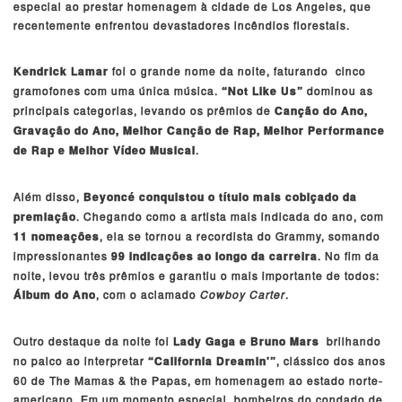
especial ao prestar homenagem à cidade de Los Angeles, que
recentemente enfrentou devastadores incêndios florestais.
Kendrick Lamar
foi o grande nome da noite, faturando cinco
gramofones com uma única música.
“Not Like Us”
dominou as
principais categorias, levando os prêmios de
Canção do Ano,
Gravação do Ano, Melhor Canção de Rap, Melhor Performance
de Rap e Melhor Vídeo Musical
.
Além disso,
Beyoncé conquistou o título mais cobiçado da
premiação
. Chegando como a artista mais indicada do ano, com
11 nomeações
, ela se tornou a recordista do Grammy, somando
impressionantes
99 indicações ao longo da carreira
. No fim da
noite, levou três prêmios e garantiu o mais importante de todos:
Álbum do Ano
, com o aclamado
Cowboy Carter
.
Outro destaque da noite foi
Lady Gaga e Bruno Mars
brilhando
no palco ao interpretar
“California Dreamin’”
, clássico dos anos
60 de The Mamas & the Papas, em homenagem ao estado norte-
americano. Em um momento especial, bombeiros do condado de