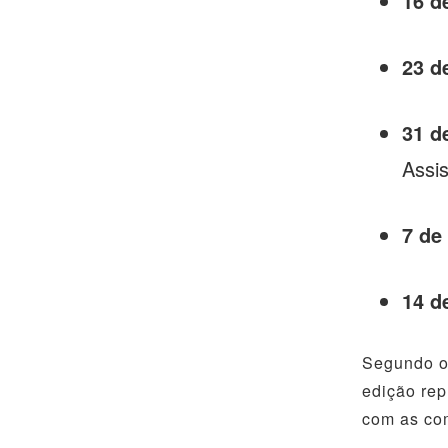
16 d
23 d
31 d
Assis
7 de
14 d
Segundo o
edição rep
com as co