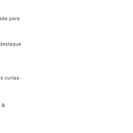
ade para
 destaque
s curtas-
 a