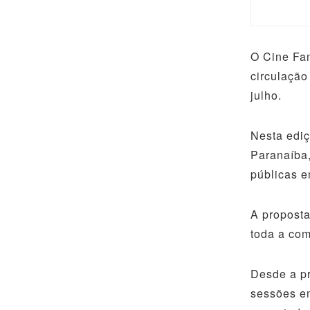
O Cine Fam
circulação
julho.
Nesta ediç
Paranaíba
públicas e
A proposta
toda a co
Desde a pr
sessões e