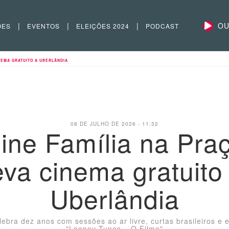
|
|
|
OU
ÕES
EVENTOS
ELEIÇÕES 2024
PODCAST
NEMA GRATUITO A UBERLÂNDIA
08 DE JULHO DE 2026 - 11:32
ine Família na Pra
eva cinema gratuito
Uberlândia
lebra dez anos com sessões ao ar livre, curtas brasileiros e 
"Looney Tunes – O Filme"