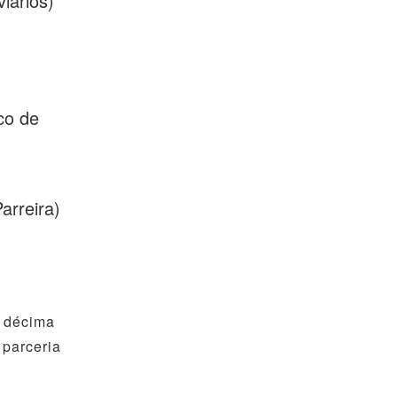
iários)
co de
arreira)
a décima
 parceria