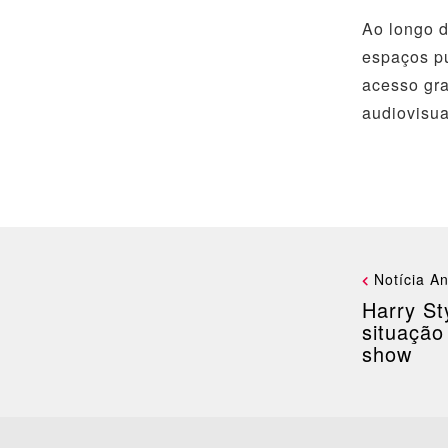
Ao longo d
espaços pú
acesso gra
audiovisual
Notícia An
Harry St
situação
show