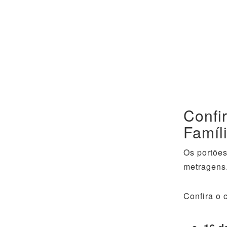
Confi
Famíl
Os portões
metragens.
Confira o 