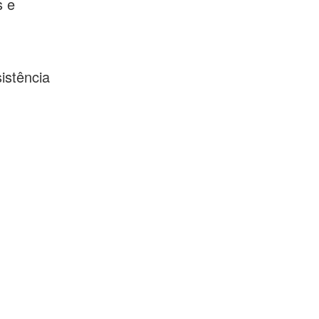
s e
istência