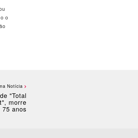
mou
do o
ção
ma Notícia
de "Total
t", morre
 75 anos