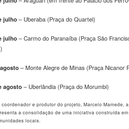
e julho
– Araguari (em frente ao Palácio dos Ferrov
e julho
– Uberaba (Praça do Quartel)
e julho
– Carmo do Paranaíba (Praça São Francis
)
 agosto
– Monte Alegre de Minas (Praça Nicanor P
e agosto
– Uberlândia (Praça do Morumbi)
 coordenador e produtor do projeto, Marcelo Mamede, 
resenta a consolidação de uma iniciativa construída em
munidades locais.