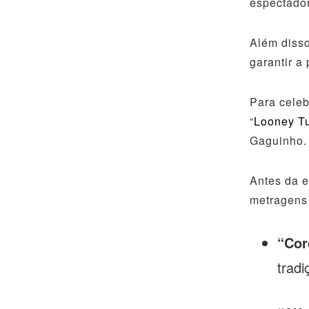
espectado
Além disso
garantir a
Para celeb
“
Looney T
Gaguinho.
Antes da e
metragens 
“Cor
trad