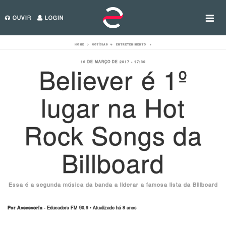
OUVIR
LOGIN
HOME
>
NOTÍCIAS
>
ENTRETENIMENTO
>
16 DE MARÇO DE 2017 - 17:30
Believer é 1º
lugar na Hot
Rock Songs da
Billboard
Essa é a segunda música da banda a liderar a famosa lista da Billboard
Por Assessoria
- Educadora FM 90.9 • Atualizado há 8 anos