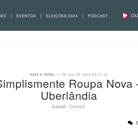
|
|
|
OU
ÕES
EVENTOS
ELEIÇÕES 2024
PODCAST
DATA E HORA:
11 DE
July
DE 2026 ÀS 21:00
Simplismente Roupa Nova 
Uberlândia
Local:
Castelli
C