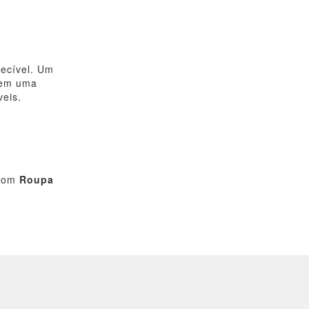
ecível. Um
 em uma
veis.
 com
Roupa