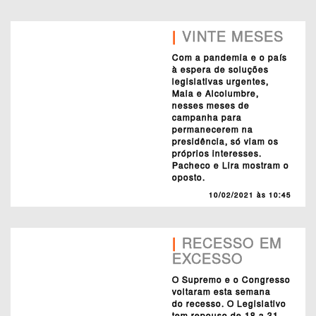
|
VINTE MESES
Com a pandemia e o país
à espera de soluções
legislativas urgentes,
Maia e Alcolumbre,
nesses meses de
campanha para
permanecerem na
presidência, só viam os
próprios interesses.
Pacheco e Lira mostram o
oposto.
10/02/2021 às 10:45
|
RECESSO EM
EXCESSO
O Supremo e o Congresso
voltaram esta semana
do recesso. O Legislativo
tem repouso de 18 a 31