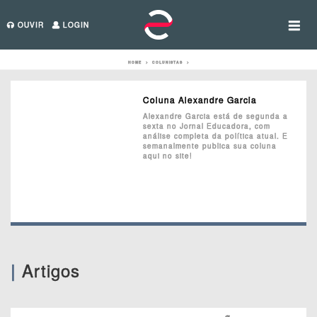
OUVIR
LOGIN
HOME
>
COLUNISTAS
>
Coluna Alexandre Garcia
Alexandre Garcia está de segunda a
sexta no Jornal Educadora, com
análise completa da política atual. E
semanalmente publica sua coluna
aqui no site!
Artigos
|