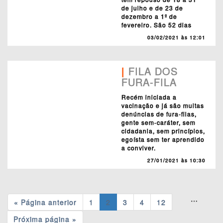
de julho e de 23 de
dezembro a 1º de
fevereiro. São 52 dias
03/02/2021 às 12:01
|
FILA DOS
FURA-FILA
Recém iniciada a
vacinação e já são muitas
denúncias de fura-filas,
gente sem-caráter, sem
cidadania, sem princípios,
egoísta sem ter aprendido
a conviver.
27/01/2021 às 10:30
…
« Página anterior
1
2
3
4
12
Próxima página »