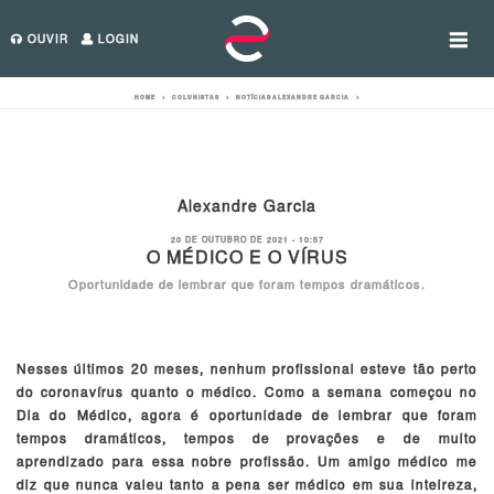
OUVIR
LOGIN
Categorias
Colunistas
HOME
>
COLUNISTAS
>
NOTÍCIAS
ALEXANDRE GARCIA
>
Alexandre Garcia
20 DE OUTUBRO DE 2021 - 10:57
O MÉDICO E O VÍRUS
Oportunidade de lembrar que foram tempos dramáticos.
Nesses últimos 20 meses, nenhum profissional esteve tão perto
do coronavírus quanto o médico. Como a semana começou no
Dia do Médico, agora é oportunidade de lembrar que foram
tempos dramáticos, tempos de provações e de muito
aprendizado para essa nobre profissão. Um amigo médico me
diz que nunca valeu tanto a pena ser médico em sua inteireza,