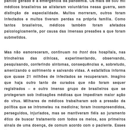
pânico gerado e à emergência da pandemia. Os mais de 500 mil
médicos brasileiros se alistaram voluntários nessa guerra, sem
distinção de especialidade. Muitos morreram, outros foram
infectados e muitos tiveram perdas na própria família. Como
tantos brasileiros, médicos também foram afetados
psicologicamente, por causa das imensas pressões a que foram
submetidos.
Mas não esmoreceram, continuam no
front
dos hospitais, nas
trincheiras das clínicas, experimentando, observando,
pesquisando, conferindo sintomas, consequências e, sobretudo,
amenizando o sofrimento e salvando vidas. A estatística informa
que quase 21 milhões de infectados se recuperaram. Imagino
que haja outro tanto de curados que não foram sequer
registrados – e outro imenso grupo de brasileiros que se
protegeram sob indicações médicas que impediram maior ação
do vírus. Milhares de médicos trabalharam sob a pressão da
política que se intrometeu na medicina; foram incompreendidos,
perseguidos, injuriados, mas se mantiveram fiéis ao juramento
ético de buscar tratamento com todos os meios, aos primeiros
sinais de uma doença, de comum acordo com o paciente. Esses