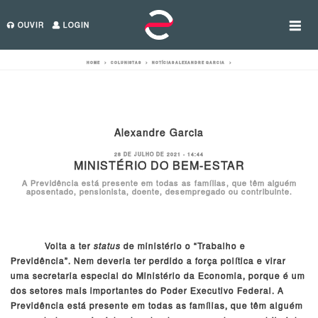
OUVIR
LOGIN
Categorias
Colunistas
HOME
>
COLUNISTAS
>
NOTÍCIAS
ALEXANDRE GARCIA
>
Alexandre Garcia
28 DE JULHO DE 2021 - 14:44
MINISTÉRIO DO BEM-ESTAR
A Previdência está presente em todas as famílias, que têm alguém
aposentado, pensionista, doente, desempregado ou contribuinte.
Volta a ter
status
de ministério o “Trabalho e
Previdência”. Nem deveria ter perdido a força política e virar
uma secretaria especial do Ministério da Economia, porque é um
dos setores mais importantes do Poder Executivo Federal. A
Previdência está presente em todas as famílias, que têm alguém