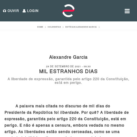
OUVIR
LOGIN
Categorias
Colunistas
HOME
>
COLUNISTAS
>
NOTÍCIAS
ALEXANDRE GARCIA
>
Alexandre Garcia
29 DE SETEMBRO DE 2021 - 09:33
MIL ESTRANHOS DIAS
A liberdade de expressão, garantida pelo artigo 220 da Constituição,
está em perigo.
A palavra mais citada no discurso de mil dias do
Presidente da República foi
liberdade.
Por quê? A liberdade de
expressão, garantida pelo artigo 220 da Constituição, está em
perigo. E não é apenas a censura, embora vedada no mesmo
artigo. As liberdades estão sendo cerceadas, como se uma