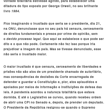
vontade totalitária estivesse agindo, para estabelecer uma
ditadura do tipo exposto por George Orwell, no seu brilhante
livro
1984.
Fico imaginando o inusitado que seria se o presidente, dia 21,
na ONU, denunciasse que no seu país há censura, cerceamento
de direitos fundamentais e presos por crime de opinião, sem
o
devido processo legal
. Que aqui se estabelece o que pode ser
dito e o que não pode. Certamente não fez isso porque iria
prejudicar a imagem do país. Mas se tivesse denunciado, esse
não seria o inusitado maior.
O maior inusitado é que censura, cerceamento de liberdades e
prisões não são atos de um presidente chamado de autoritário,
mas consequências de decisões da Corte encarregada de
defender e guardar a Constituição e, pior, atos aplaudidos e
apoiados por meios de informação e instituições de defesa das
leis. A pandemia acordou a natureza totalitária que estava
dormida. E até o Legislativo se curvou, quando recebeu ordem
de abrir uma CPI no Senado e, depois, de prender um deputado.
O Presidente da República resignou-se quando o Supremo