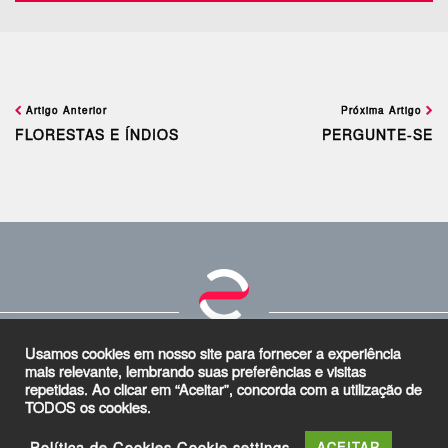
Artigo Anterior
Próxima Artigo
FLORESTAS E ÍNDIOS
PERGUNTE-SE
NOTÍCIAS
PROMOÇÕES
EVENTOS
PROGRAMAÇÃO
ALEXANDRE GARCIA
Usamos cookies em nosso site para fornecer a experiência
mais relevante, lembrando suas preferências e visitas
QUEM SOMOS
CONTATO
CADASTRAR
POLÍTICA DE DADOS PESSOAIS - LGPD
repetidas. Ao clicar em “Aceitar”, concorda com a utilização de
TODOS os cookies.
Política de Cookies
Cookie settings
ACEITAR