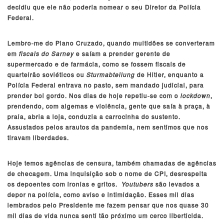
decidiu que ele não poderia nomear o seu Diretor da Polícia
Federal.
Lembro-me do Plano Cruzado, quando multidões se converteram
em
fiscais do Sarney
e saíam a prender gerente de
supermercado e de farmácia, como se fossem fiscais de
quarteirão soviéticos ou
Sturmabteilung
de Hitler, enquanto a
Polícia Federal entrava no pasto, sem mandado judicial, para
prender boi gordo. Nos dias de hoje repetiu-se com o
lockdown
,
prendendo, com algemas e violência, gente que saía à praça, à
praia, abria a loja, conduzia a carrocinha do sustento.
Assustados pelos arautos da pandemia, nem sentimos que nos
tiravam liberdades.
Hoje temos agências de censura, também chamadas de agências
de checagem. Uma inquisição sob o nome de CPI, desrespeita
os depoentes com ironias e gritos.
Youtubers
são levados a
depor na polícia, como aviso e intimidação. Esses mil dias
lembrados pelo Presidente me fazem pensar que nos quase 30
mil dias de vida nunca senti tão próximo um cerco liberticida.