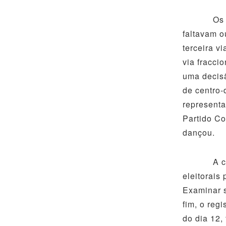
Os palanq
faltavam o
terceira v
via fracci
uma decisã
de centro-
representa
Partido Co
dançou.
A compara
eleitorais
Examinar s
fim, o reg
do dia 12,