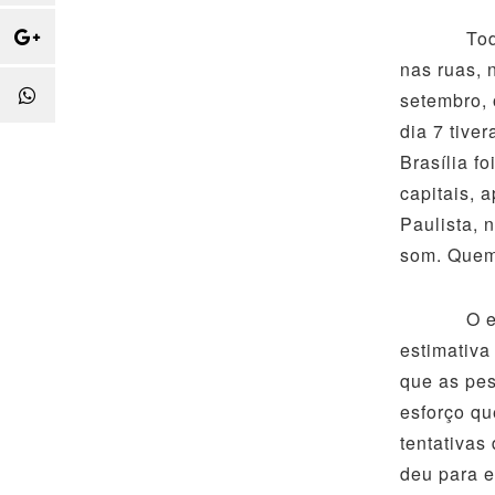
Todos vir
nas ruas, 
setembro,
dia 7 tive
Brasília f
capitais, 
Paulista, 
som. Quem 
O evento 
estimativa
que as pes
esforço qu
tentativas
deu para e