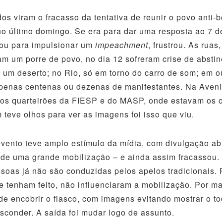
am o fracasso da tentativa de reunir o povo anti-b
no último domingo. Se era para dar uma resposta ao 7 d
 ou para impulsionar um
impeachment
, frustrou. As ruas
ram um porre de povo, no dia 12 sofreram crise de absti
oi um deserto; no Rio, só em torno do carro de som; em o
apenas centenas ou dezenas de manifestantes. Na Aven
nos quarteirões da FIESP e do MASP, onde estavam os 
teve olhos para ver as imagens foi isso que viu.
teve amplo estímulo da mídia, com divulgação ab
 de uma grande mobilização – e ainda assim fracassou.
soas já não são conduzidas pelos apelos tradicionais. 
e tenham feito, não influenciaram a mobilização. Por ma
 de encobrir o fiasco, com imagens evitando mostrar o t
sconder. A saída foi mudar logo de assunto.