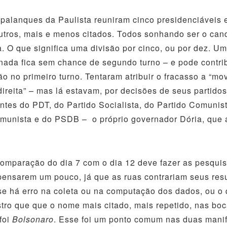
ues da Paulista reuniram cinco presidenciáveis e
utros, mais e menos citados. Todos sonhando ser o can
ia. O que significa uma divisão por cinco, ou por dez. Um
onada fica sem chance de segundo turno – e pode contri
o no primeiro turno. Tentaram atribuir o fracasso a “m
direita” – mas lá estavam, por decisões de seus partidos
ntes do PDT, do Partido Socialista, do Partido Comunist
munista e do PSDB – o próprio governador Dória, que 
ção do dia 7 com o dia 12 deve fazer as pesquis
 pensarem um pouco, já que as ruas contrariam seus res
e há erro na coleta ou na computação dos dados, ou o 
istro que que o nome mais citado, mais repetido, nas boc
 foi
Bolsonaro
. Esse foi um ponto comum nas duas mani