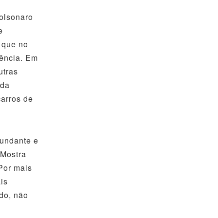
olsonaro
e
, que no
nência. Em
utras
ida
carros de
undante e
 Mostra
Por mais
is
odo, não