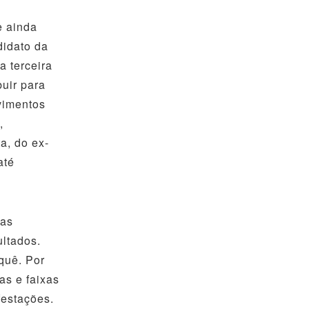
 ainda
didato da
a terceira
buir para
ovimentos
,
a, do ex-
até
as
ultados.
quê. Por
as e faixas
festações.