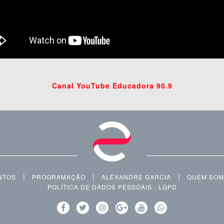
Canal YouTube Educadora 90.9
|
|
|
NTOS
PROGRAMAÇÃO
ALEXANDRE GARCIA
QUEM SO
POLÍTICA DE DADOS PESSOAIS - LGPD